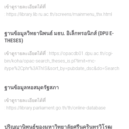
เข้าดูรายละเอียดได้ที่
:
https://library.lib.ru.ac.th/screens/mainmenu_thx.html
ฐานข้อมูลวิทยานิพนธ์ มธบ. อิเล็กทรอนิกส์ (DPU E-
THESES)
เข้าดูรายละเอียดได้ที่ :
https://opacdb01.dpu.ac.th/cgi-
bin/koha/opac-search_theses_is.pl?limit=mc-
itype%2Cphr%3AThIS&sort_by=pubdate_dsc&do=Search
ฐานข้อมูลหอสมุดรัฐสภา
เข้าดูรายละเอียดได้ที่
:
https://library.parliament.go.th/th/online-database
ปริญญานิพนธ์ของ
มหาวิทยาลัย
ศรีนครินทรวิโรฒ