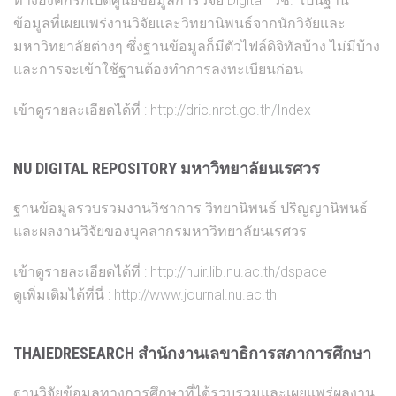
ทางองค์กรก็เปิดศูนย์ข้อมูลการวิจัย Digital “วช.” เป็นฐาน
ข้อมูลที่เผยแพร่งานวิจัยและวิทยานิพนธ์จากนักวิจัยและ
มหาวิทยาลัยต่างๆ ซึ่งฐานข้อมูลก็มีตัวไฟล์ดิจิทัลบ้าง ไม่มีบ้าง
และการจะเข้าใช้ฐานต้องทำการลงทะเบียนก่อน
เข้าดูรายละเอียดได้ที่ :
http://dric.nrct.go.th/Index
NU DIGITAL REPOSITORY มหาวิทยาลัยนเรศวร
ฐานข้อมูลรวบรวมงานวิชาการ วิทยานิพนธ์ ปริญญานิพนธ์
และผลงานวิจัยของบุคลากรมหาวิทยาลัยนเรศวร
เข้าดูรายละเอียดได้ที่ :
http://nuir.lib.nu.ac.th/dspace
ดูเพิ่มเติมได้ที่นี่ :
http://
www.journal.nu.ac.th
THAIEDRESEARCH สำนักงานเลขาธิการสภาการ
ศึกษา
ฐานวิจัยข้อมูลทางการศึกษาท
ี่ได้รวบรวมและเผยแพร่ผลงาน