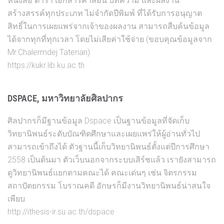
หนังสือ ตำรา เอกสารคำสอน บทความ และผลงาน
สร้างสรรค์ทุกประเภท ไม่จำกัดปีพิมพ์ ที่ได้รับการอนุญาต
สิทธิ์ในการเผยแพร่จากเจ้าของผลงาน สามารถสืบค้นข้อมูล
ได้จากทุกที่ทุกเวลา โดยไม่เสียค่าใช้จ่าย (ขอบคุณข้อมูลจาก
Mr.Chalermdej Taterian)
https://kukr.lib.ku.ac.th
DSPACE, มหาวิทยาลัยศิลปากร
ศิลปากรก็มีฐานข้อมูล Dspace เป็นฐานข้อมูลที่จัดเก็บ
วิทยานิพนธ์ระดับบัณฑิตศึกษาและเผยแพร่ให้ผู้อ่านทั่วไป
สามารถเข้าถึงได้ ตัวฐานนี้เก็บวิทยานิพนธ์ตั้งแต่ปีการศึกษา
2558 เป็นต้นมา ตัวเว็บนอกจากระบบเสิร์ชแล้ว เรายังสามารถ
ดูวิทยานิพนธ์แยกตามคณะได้ คณะเด่นๆ เช่น จิตรกรรม
สถาปัตยกรรม โบราณคดี อักษรก็มีงานวิทยานิพนธ์น่าสนใจ
เพียบ
http://ithesis-ir.su.ac.th/dspace